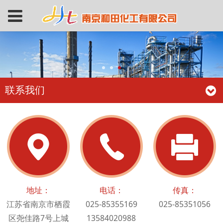
联系我们
地址：
电话：
传真：
江苏省南京市栖霞
025-85355169
025-85351056
区尧佳路7号上城
13584020988